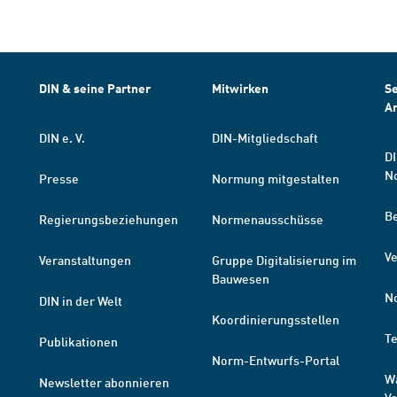
DIN & seine Partner
Mitwirken
Se
A
DIN e. V.
DIN-Mitgliedschaft
DI
N
Presse
Normung mitgestalten
B
Regierungsbeziehungen
Normenausschüsse
Ve
Veranstaltungen
Gruppe Digitalisierung im
Bauwesen
N
DIN in der Welt
Koordinierungsstellen
T
Publikationen
Norm-Entwurfs-Portal
W
Newsletter abonnieren