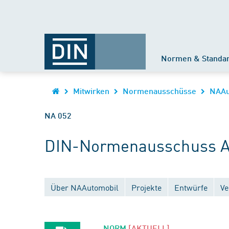
Normen & Standa
Mitwirken
Normenausschüsse
NAAu
NA 052
DIN-Normenausschuss Au
Über NAAutomobil
Projekte
Entwürfe
Ve
NORM
[AKTUELL]