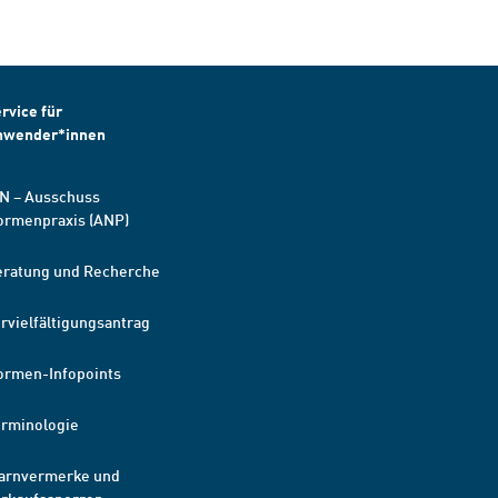
rvice für
nwender*innen
N – Ausschuss
ormenpraxis (ANP)
eratung und Recherche
rvielfältigungsantrag
ormen-Infopoints
erminologie
arnvermerke und