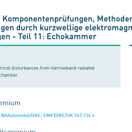
- Komponentenprüfungen, Methoden
ngen durch kurzwellige elektromagn
en - Teil 11: Echokammer
trical disturbances from narrowband radiated
n chamber
gremium
is NAAutomobil/DKE: EMV (DKE/UK 767.13)
eitsgremium