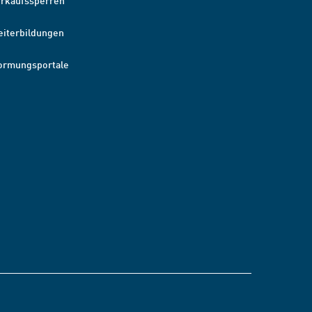
erkaufssperren
eiterbildungen
ormungsportale