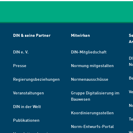
DIN & seine Partner
Mitwirken
Se
A
DIN e. V.
DIN-Mitgliedschaft
DI
N
Presse
Normung mitgestalten
B
Regierungsbeziehungen
Normenausschüsse
Ve
Veranstaltungen
Gruppe Digitalisierung im
Bauwesen
N
DIN in der Welt
Koordinierungsstellen
T
Publikationen
Norm-Entwurfs-Portal
W