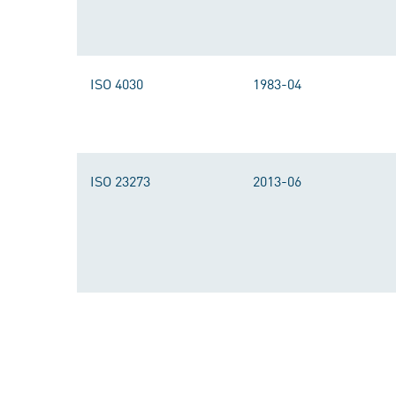
ISO 4030
1983-04
ISO 23273
2013-06