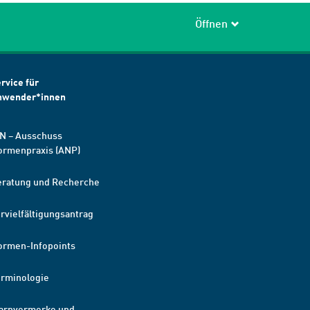
Öffnen
rvice für
nwender*innen
N – Ausschuss
ormenpraxis (ANP)
eratung und Recherche
rvielfältigungsantrag
ormen-Infopoints
erminologie
arnvermerke und