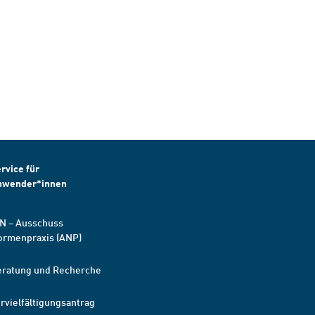
rvice für
nwender*innen
N – Ausschuss
ormenpraxis (ANP)
eratung und Recherche
rvielfältigungsantrag