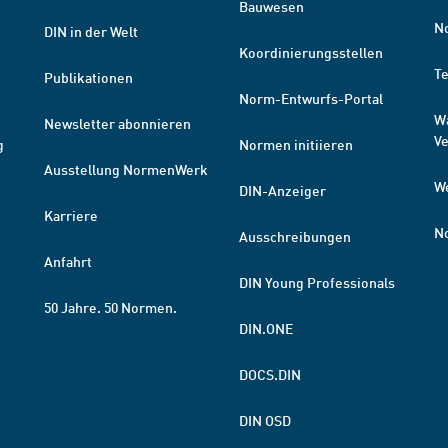
Bauwesen
N
DIN in der Welt
Koordinierungsstellen
T
Publikationen
Norm-Entwurfs-Portal
W
Newsletter abonnieren
V
g
Normen initiieren
Ausstellung NormenWerk
W
DIN-Anzeiger
Karriere
N
Ausschreibungen
Anfahrt
DIN Young Professionals
50 Jahre. 50 Normen.
DIN.ONE
DOCS.DIN
DIN OSD