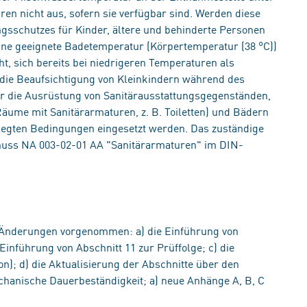
en nicht aus, sofern sie verfügbar sind. Werden diese
ngsschutzes für Kinder, ältere und behinderte Personen
ine geeignete Badetemperatur (Körpertemperatur (38 °C))
ht, sich bereits bei niedrigeren Temperaturen als
die Beaufsichtigung von Kleinkindern während des
ür die Ausrüstung von Sanitärausstattungsgegenständen,
Räume mit Sanitärarmaturen, z. B. Toiletten) und Bädern
tgelegten Bedingungen eingesetzt werden. Das zuständige
huss NA 003-02-01 AA "Sanitärarmaturen" im DIN-
Änderungen vorgenommen: a) die Einführung von
Einführung von Abschnitt 11 zur Prüffolge; c) die
n); d) die Aktualisierung der Abschnitte über den
chanische Dauerbeständigkeit; a) neue Anhänge A, B, C