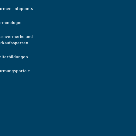
ormen-Infopoints
erminologie
arnvermerke und
erkaufssperren
eiterbildungen
ormungsportale