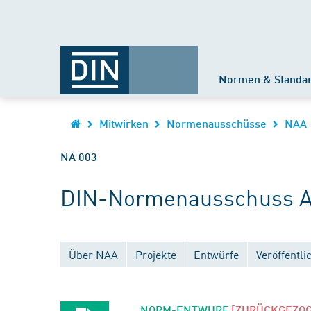
Normen & Standa
Mitwirken
Normenausschüsse
NAA
NA 003
DIN-Normenausschuss A
Über NAA
Projekte
Entwürfe
Veröffentl
NORM-ENTWURF
[ZURÜCKGEZO