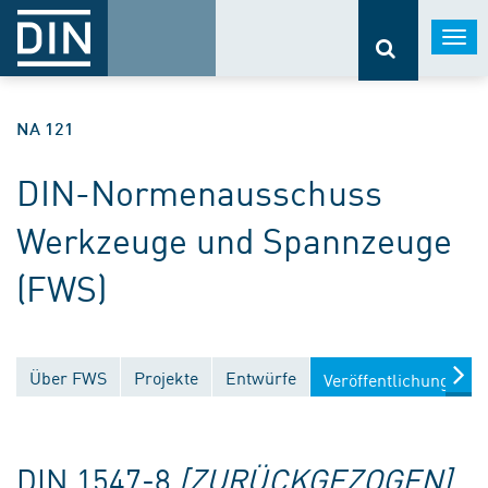
Togg
navi
NA 121
DIN-Normenausschuss
Werkzeuge und Spannzeuge
(FWS)
Über FWS
Projekte
Entwürfe
Veröffentlichungen
DIN 1547-8
[ZURÜCKGEZOGEN]