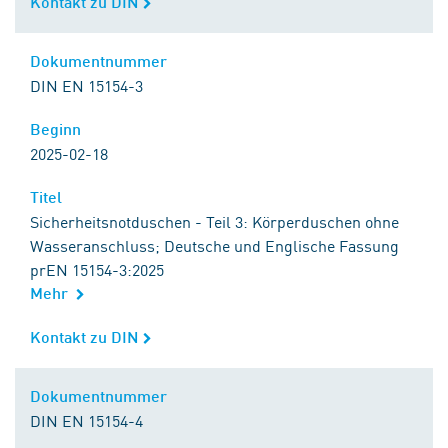
Kontakt zu DIN
Kontakt zu DIN
Dokumentnummer
Dokumentnummer
DIN EN 15154-3
Beginn
Beginn
2025-02-18
Titel
Titel
Sicherheitsnotduschen - Teil 3: Körperduschen ohne
Wasseranschluss; Deutsche und Englische Fassung
prEN 15154-3:2025
Mehr
Kontakt zu DIN
Kontakt zu DIN
Dokumentnummer
Dokumentnummer
DIN EN 15154-4