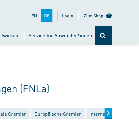
DE
EN
Login
Zum Shop
itwirken
Service für Anwender*innen
ngen (FNLa)
nale Gremien
Europäische Gremien
Internationale Gremie