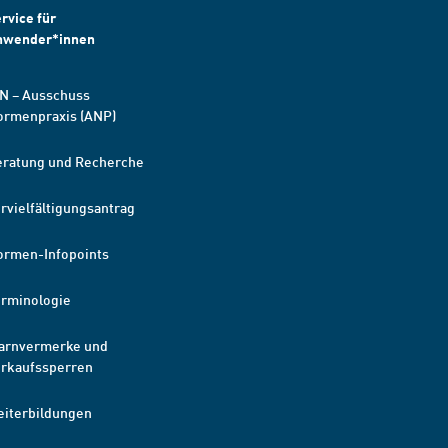
rvice für
nwender*innen
N – Ausschuss
ormenpraxis (ANP)
eratung und Recherche
rvielfältigungsantrag
ormen-Infopoints
erminologie
arnvermerke und
erkaufssperren
eiterbildungen