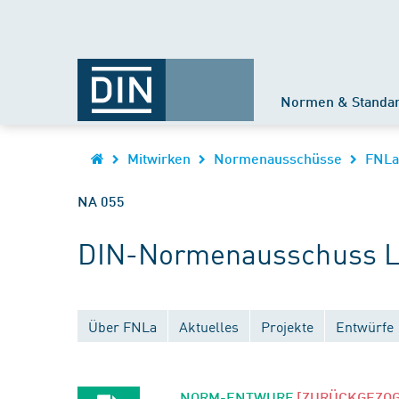
Normen & Standa
Mitwirken
Normenausschüsse
FNLa
NA 055
DIN-Normenausschuss La
Über FNLa
Aktuelles
Projekte
Entwürfe
NORM-ENTWURF
[ZURÜCKGEZO