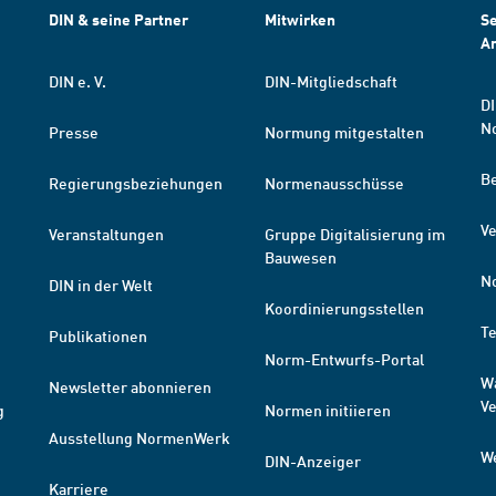
DIN & seine Partner
Mitwirken
Se
A
DIN e. V.
DIN-Mitgliedschaft
DI
N
Presse
Normung mitgestalten
B
Regierungsbeziehungen
Normenausschüsse
Ve
Veranstaltungen
Gruppe Digitalisierung im
Bauwesen
N
DIN in der Welt
Koordinierungsstellen
T
Publikationen
Norm-Entwurfs-Portal
W
Newsletter abonnieren
V
g
Normen initiieren
Ausstellung NormenWerk
W
DIN-Anzeiger
Karriere