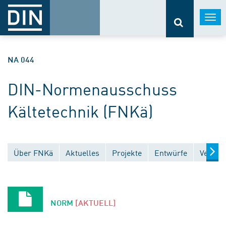
Togg
navi
NA 044
DIN-Normenausschuss
Kältetechnik (FNKä)
Über FNKä
Aktuelles
Projekte
Entwürfe
Veröffe
NORM
[AKTUELL]