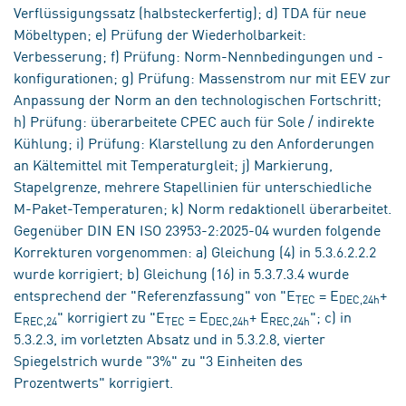
Verflüssigungssatz (halbsteckerfertig); d) TDA für neue
Möbeltypen; e) Prüfung der Wiederholbarkeit:
Verbesserung; f) Prüfung: Norm-Nennbedingungen und -
konfigurationen; g) Prüfung: Massenstrom nur mit EEV zur
Anpassung der Norm an den technologischen Fortschritt;
h) Prüfung: überarbeitete CPEC auch für Sole / indirekte
Kühlung; i) Prüfung: Klarstellung zu den Anforderungen
an Kältemittel mit Temperaturgleit; j) Markierung,
Stapelgrenze, mehrere Stapellinien für unterschiedliche
M-Paket-Temperaturen; k) Norm redaktionell überarbeitet.
Gegenüber DIN EN ISO 23953-2:2025-04 wurden folgende
Korrekturen vorgenommen: a) Gleichung (4) in 5.3.6.2.2.2
wurde korrigiert; b) Gleichung (16) in 5.3.7.3.4 wurde
entsprechend der "Referenzfassung" von "E
= E
+
TEC
DEC,24h
E
" korrigiert zu "E
= E
+ E
"; c) in
REC,24
TEC
DEC,24h
REC,24h
5.3.2.3, im vorletzten Absatz und in 5.3.2.8, vierter
Spiegelstrich wurde "3%" zu "3 Einheiten des
Prozentwerts" korrigiert.