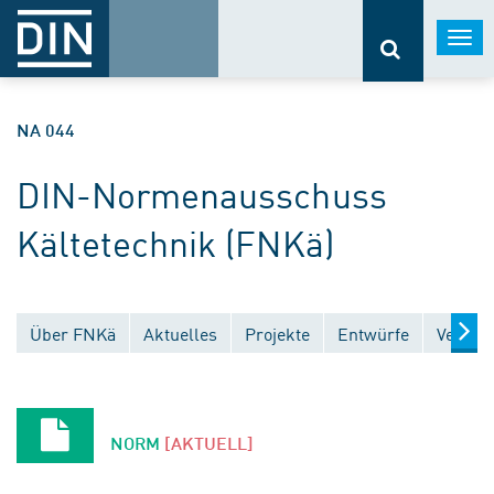
Togg
navi
NA 044
DIN-Normenausschuss
Kältetechnik (FNKä)
Über FNKä
Aktuelles
Projekte
Entwürfe
Veröffe
NORM
[AKTUELL]