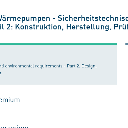
Wärmepumpen - Sicherheitstechnis
il 2: Konstruktion, Herstellung, Pr
nd environmental requirements - Part 2: Design,
n
gremium
tsgremium