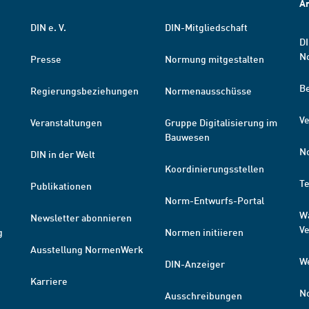
A
DIN e. V.
DIN-Mitgliedschaft
DI
N
Presse
Normung mitgestalten
B
Regierungsbeziehungen
Normenausschüsse
Ve
Veranstaltungen
Gruppe Digitalisierung im
Bauwesen
N
DIN in der Welt
Koordinierungsstellen
T
Publikationen
Norm-Entwurfs-Portal
W
Newsletter abonnieren
V
g
Normen initiieren
Ausstellung NormenWerk
W
DIN-Anzeiger
Karriere
N
Ausschreibungen