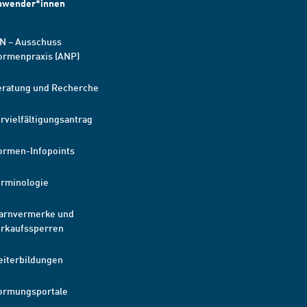
nwender*innen
N – Ausschuss
ormenpraxis (ANP)
eratung und Recherche
rvielfältigungsantrag
ormen-Infopoints
erminologie
arnvermerke und
erkaufssperren
eiterbildungen
ormungsportale