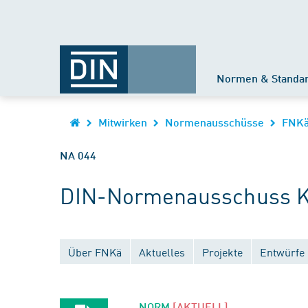
Normen & Standa
Mitwirken
Normenausschüsse
FNK
NA 044
DIN-Normenausschuss Kä
Über FNKä
Aktuelles
Projekte
Entwürfe
NORM
[AKTUELL]