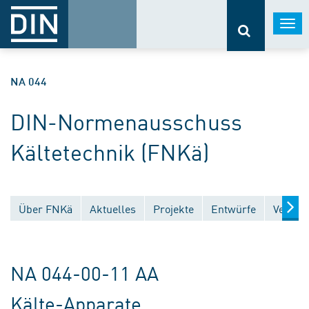
Togg
navi
NA 044
DIN-Normenausschuss
Kältetechnik (FNKä)
Über FNKä
Aktuelles
Projekte
Entwürfe
Veröffe
NA 044-00-11 AA
Kälte-Apparate