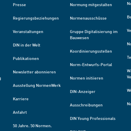
N
Presse
Normung mitgestalten
B
Regierungsbeziehungen
Normenausschüsse
Ve
Veranstaltungen
Gruppe Digitalisierung im
Bauwesen
N
DIN in der Welt
Koordinierungsstellen
T
Publikationen
Norm-Entwurfs-Portal
W
Newsletter abonnieren
V
g
Normen initiieren
Ausstellung NormenWerk
W
DIN-Anzeiger
Karriere
N
Ausschreibungen
Anfahrt
DIN Young Professionals
50 Jahre. 50 Normen.