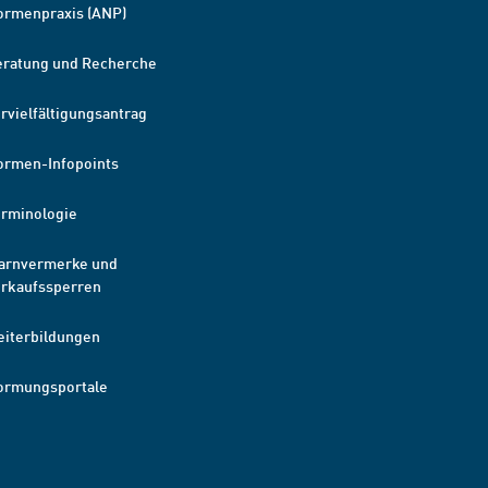
ormenpraxis (ANP)
eratung und Recherche
rvielfältigungsantrag
ormen-Infopoints
erminologie
arnvermerke und
erkaufssperren
eiterbildungen
ormungsportale