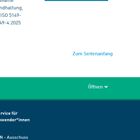
andhaltung,
ISO 5149-
49-4:2025
Zum Seitenanfang
Öffnen
rvice für
nwender*innen
N – Ausschuss