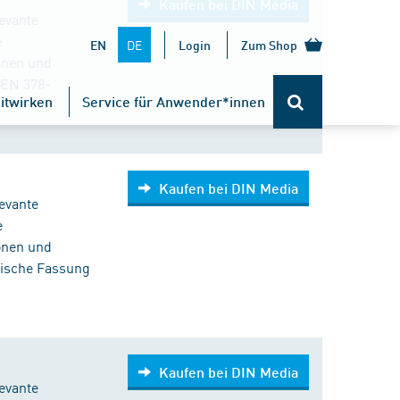
Kaufen bei DIN Media
evante
e
DE
EN
Login
Zum Shop
ionen und
 EN 378-
itwirken
Service für Anwender*innen
Kaufen bei DIN Media
evante
e
ionen und
lische Fassung
Kaufen bei DIN Media
evante