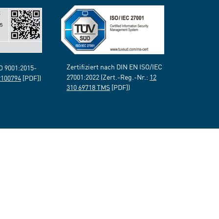
Zertifiziert nach DIN EN ISO/IEC
SO 9001:2015-
27001:2022 (Zert.-Reg.-Nr.:
12
2100794
[PDF])
310 69718 TMS
[PDF])