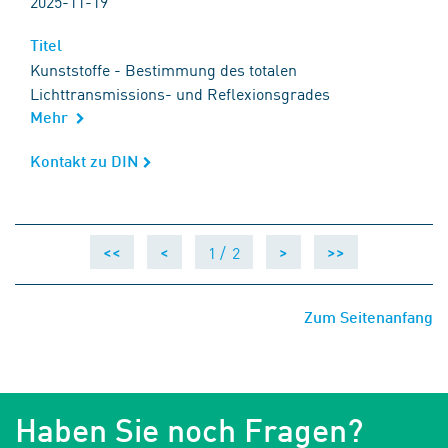
2025-11-19
Titel
Titel
Kunststoffe - Bestimmung des totalen
Lichttransmissions- und Reflexionsgrades
Mehr
Kontakt zu DIN
Kontakt zu DIN
1 /
2
<<
<
>
>>
Zum Seitenanfang
Haben Sie noch Fragen?