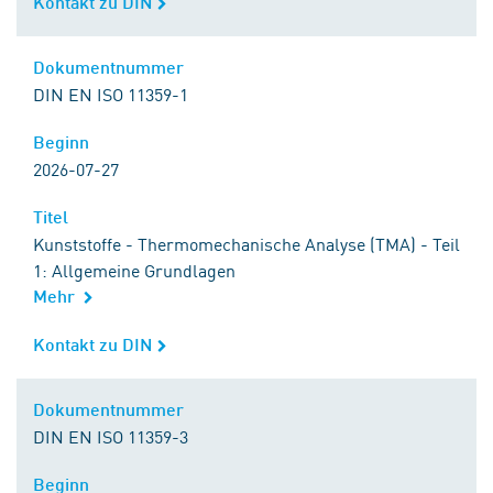
Kontakt zu DIN
Kontakt zu DIN
Dokumentnummer
Dokumentnummer
DIN EN ISO 11359-1
Beginn
Beginn
2026-07-27
Titel
Titel
Kunststoffe - Thermomechanische Analyse (TMA) - Teil
1: Allgemeine Grundlagen
Mehr
Kontakt zu DIN
Kontakt zu DIN
Dokumentnummer
Dokumentnummer
DIN EN ISO 11359-3
Beginn
Beginn