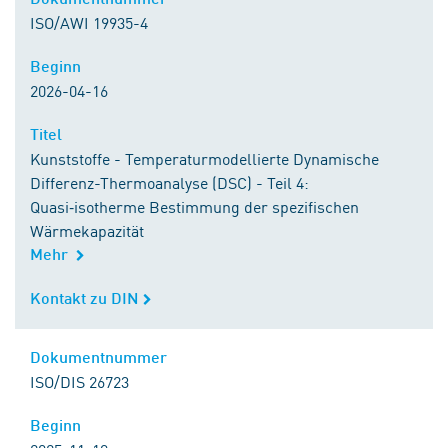
ISO/AWI 19935-4
Beginn
Beginn
2026-04-16
Titel
Titel
Kunststoffe - Temperaturmodellierte Dynamische
Differenz-Thermoanalyse (DSC) - Teil 4:
Quasi‑isotherme Bestimmung der spezifischen
Wärmekapazität
Mehr
Kontakt zu DIN
Kontakt zu DIN
Dokumentnummer
Dokumentnummer
ISO/DIS 26723
Beginn
Beginn