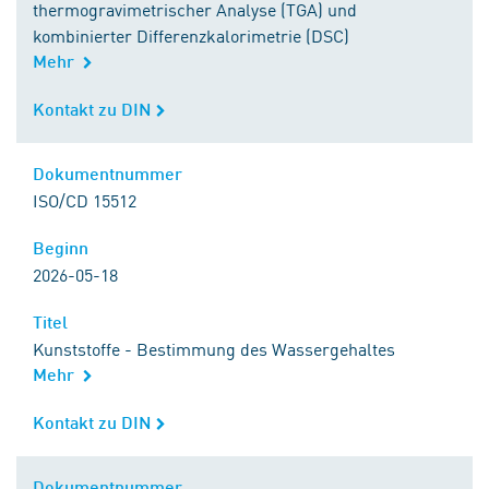
thermogravimetrischer Analyse (TGA) und
kombinierter Differenzkalorimetrie (DSC)
Mehr
Kontakt zu DIN
Kontakt zu DIN
Dokumentnummer
Dokumentnummer
ISO/CD 15512
Beginn
Beginn
2026-05-18
Titel
Titel
Kunststoffe - Bestimmung des Wassergehaltes
Mehr
Kontakt zu DIN
Kontakt zu DIN
Dokumentnummer
Dokumentnummer