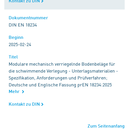
Kontakt zu DIN
Kontakt zu DIN
Dokumentnummer
Dokumentnummer
DIN EN 18234
Beginn
Beginn
2025-02-24
Titel
Titel
Modulare mechanisch verriegelnde Bodenbeläge für
die schwimmende Verlegung - Unterlagsmaterialien -
Spezifikation, Anforderungen und Prüfverfahren;
Deutsche und Englische Fassung prEN 18234:2025
Mehr
Kontakt zu DIN
Kontakt zu DIN
Zum Seitenanfang