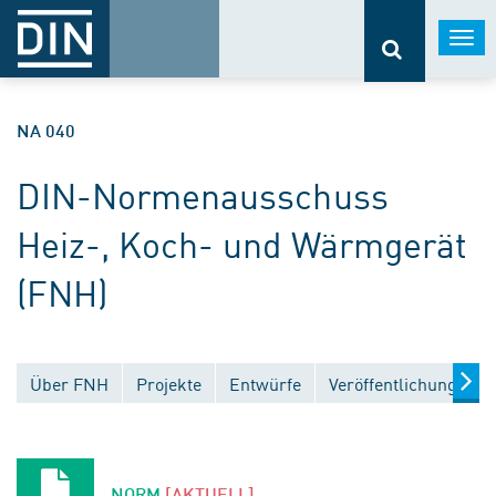
Togg
navi
NA 040
DIN-Normenausschuss
Heiz-, Koch- und Wärmgerät
(FNH)
Über FNH
Projekte
Entwürfe
Veröffentlichungen
NORM
[AKTUELL]