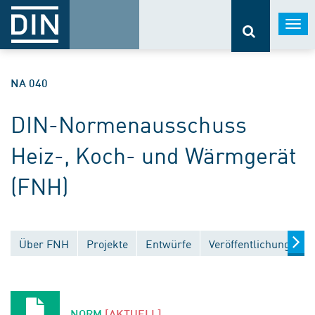
Togg
navi
NA 040
DIN-Normenausschuss
Heiz-, Koch- und Wärmgerät
(FNH)
Über FNH
Projekte
Entwürfe
Veröffentlichungen
NORM
[AKTUELL]