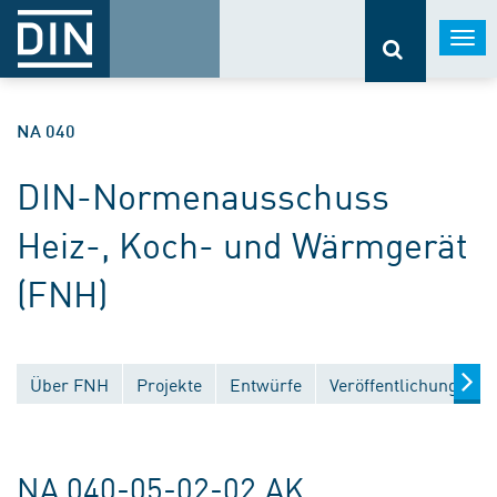
Togg
navi
NA 040
DIN-Normenausschuss
Heiz-, Koch- und Wärmgerät
(FNH)
Über FNH
Projekte
Entwürfe
Veröffentlichungen
NA 040-05-02-02 AK