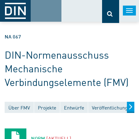
Togg
navi
NA 067
DIN-Normenausschuss
Mechanische
Verbindungselemente (FMV)
Über FMV
Projekte
Entwürfe
Veröffentlichungen
NORM
[AKTUELL]