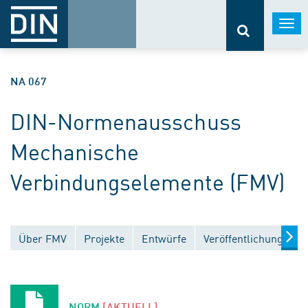
Togg
navi
NA 067
DIN-Normenausschuss
Mechanische
Verbindungselemente (FMV)
Über FMV
Projekte
Entwürfe
Veröffentlichungen
NORM
[AKTUELL]