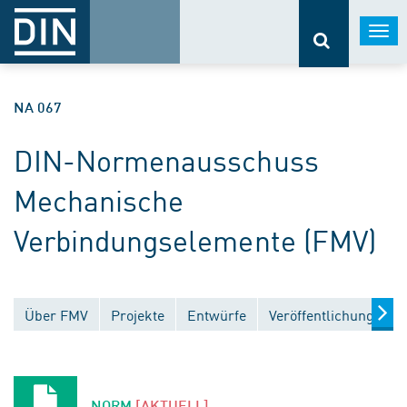
Togg
navi
NA 067
DIN-Normenausschuss
Mechanische
Verbindungselemente (FMV)
Über FMV
Projekte
Entwürfe
Veröffentlichungen
NORM
[AKTUELL]