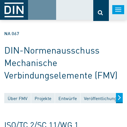
Togg
navi
NA 067
DIN-Normenausschuss
Mechanische
Verbindungselemente (FMV)
Über FMV
Projekte
Entwürfe
Veröffentlichungen
ISO/TC 2/SC 11/WG 1