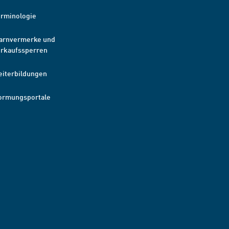
erminologie
arnvermerke und
erkaufssperren
eiterbildungen
ormungsportale