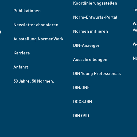
Koordinierungsstellen
T
Publikationen
Norm-Entwurfs-Portal
W
Newsletter abonnieren
V
g
Normen initiieren
Ausstellung NormenWerk
W
DIN-Anzeiger
Karriere
N
Ausschreibungen
Anfahrt
DIN Young Professionals
50 Jahre. 50 Normen.
DIN.ONE
DOCS.DIN
DIN OSD