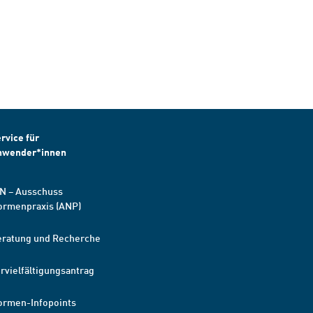
rvice für
nwender*innen
N – Ausschuss
ormenpraxis (ANP)
eratung und Recherche
rvielfältigungsantrag
ormen-Infopoints