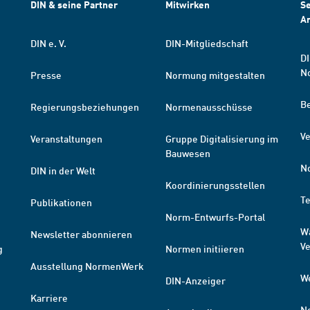
DIN & seine Partner
Mitwirken
Se
A
DIN e. V.
DIN-Mitgliedschaft
DI
N
Presse
Normung mitgestalten
B
Regierungsbeziehungen
Normenausschüsse
Ve
Veranstaltungen
Gruppe Digitalisierung im
Bauwesen
N
DIN in der Welt
Koordinierungsstellen
T
Publikationen
Norm-Entwurfs-Portal
W
Newsletter abonnieren
V
g
Normen initiieren
Ausstellung NormenWerk
W
DIN-Anzeiger
Karriere
N