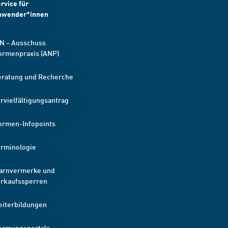
rvice für
nwender*innen
N – Ausschuss
ormenpraxis (ANP)
eratung und Recherche
rvielfältigungsantrag
ormen-Infopoints
erminologie
arnvermerke und
erkaufssperren
eiterbildungen
ormungsportale