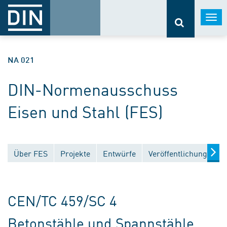
Togg
navi
NA 021
DIN-Normenausschuss
Eisen und Stahl (FES)
Über FES
Projekte
Entwürfe
Veröffentlichungen
CEN/TC 459/SC 4
Betonstähle und Spannstähle