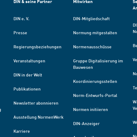
DIN & seine Partner
Mitwirken
Se
A
DIN e. V.
DIN-Mitgliedschaft
DI
N
Presse
Normung mitgestalten
B
Regierungsbeziehungen
Normenausschüsse
Ve
Veranstaltungen
Gruppe Digitalisierung im
Bauwesen
N
DIN in der Welt
Koordinierungsstellen
T
Publikationen
Norm-Entwurfs-Portal
W
Newsletter abonnieren
V
g
Normen initiieren
Ausstellung NormenWerk
W
DIN-Anzeiger
Karriere
N