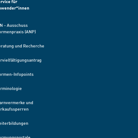
rvice für
nwender*innen
N – Ausschuss
ormenpraxis (ANP)
eratung und Recherche
rvielfältigungsantrag
ormen-Infopoints
erminologie
arnvermerke und
erkaufssperren
eiterbildungen
ormungsportale