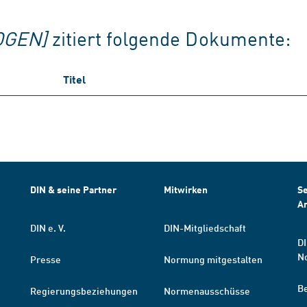
OGEN]
zitiert folgende Dokumente:
Titel
DIN & seine Partner
Mitwirken
Se
A
DIN e. V.
DIN-Mitgliedschaft
DI
N
Presse
Normung mitgestalten
B
Regierungsbeziehungen
Normenausschüsse