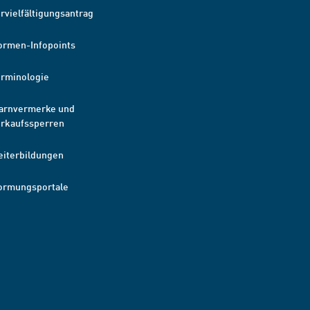
rvielfältigungsantrag
ormen-Infopoints
erminologie
arnvermerke und
erkaufssperren
eiterbildungen
ormungsportale