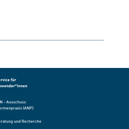
rvice für
nwender*innen
N – Ausschuss
ormenpraxis (ANP)
eratung und Recherche