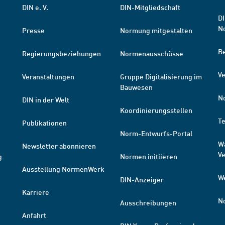
DIN e. V.
DIN-Mitgliedschaft
DI
N
Presse
Normung mitgestalten
B
Regierungsbeziehungen
Normenausschüsse
Ve
Veranstaltungen
Gruppe Digitalisierung im
Bauwesen
N
DIN in der Welt
Koordinierungsstellen
T
Publikationen
Norm-Entwurfs-Portal
W
Newsletter abonnieren
V
g
Normen initiieren
Ausstellung NormenWerk
W
DIN-Anzeiger
Karriere
N
Ausschreibungen
Anfahrt