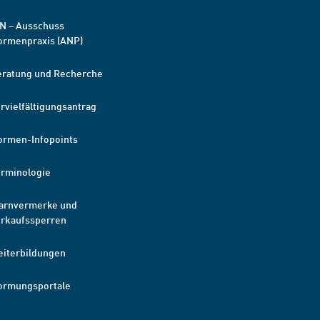
N – Ausschuss
ormenpraxis (ANP)
eratung und Recherche
rvielfältigungsantrag
ormen-Infopoints
erminologie
arnvermerke und
erkaufssperren
eiterbildungen
ormungsportale