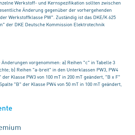
inzelne Werkstoff- und Kernspezifikation sollten zwischen
wesentliche Änderung gegenüber der vorhergehenden
e der Werkstoffklasse PW". Zuständig ist das DKE/K 625
n" der DKE Deutsche Kommission Elektrotechnik
Änderungen vorgenommen: a) Reihen "c" in Tabelle 3
chte; b) Reihen "a-breit" in den Unterklassen PW3, PW4
B" der Klasse PW3 von 100 mT in 200 mT geändert, "B x F"
 Spalte "B" der Klasse PW4 von 50 mT in 100 mT geändert,
ente
gremium