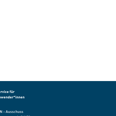
rvice für
nwender*innen
N – Ausschuss