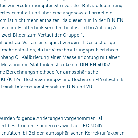
alog zur Bestimmung der Stirnzeit der Blitzstoßspannung
rtes ermittelt und über eine angepasste Formel die
rom ist nicht mehr enthalten, da dieser nun in der DIN EN
strom-Prüftechnik veröffentlicht ist. h) Im Anhang A "
 zwei Bilder zum Verlauf der Gruppe 1:
-und-ab-Verfahren ergänzt worden. i) Der bisherige
t mehr enthalten, da für Verschmutzungsprüfverfahren
 Anhang C "Kalibrierung einer Messeinrichtung mit einer
ie Messung mit Stabfunkenstrecken in DIN EN 60052
 eine Berechnungsmethode für atmosphärische
s DKE/K 124 "Hochspannungs- und Hochstrom-Prüftechnik"
tronik Informationstechnik im DIN und VDE.
 wurden folgende Änderungen vorgenommen: a)
ert beschrieben, sondern es wird auf IEC 60507
 entfallen. b) Bei den atmosphärischen Korrekturfaktoren