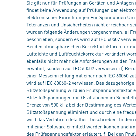
Sie gilt nur für Prüfungen an Geräten und Anlagen
findet keine Anwendung auf Prüfungen der elektrom
elektronischer Einrichtungen Für Spannungen Um ü
Toleranzen und Unsicherheiten nicht erreichbar s
wurden folgende Änderungen vorgenommen: a) Fre
beschrieben, sondern es wird auf IEC 60507 verwies
Bei den atmosphärischen Korrekturfaktoren für die
Luftdichte und Luftfeuchtekorrektur verändert w
ebenfalls nicht mehr die Anforderungen an den T
erwähnt, sondern auf IEC 60507 verwiesen. d) Bei
einer Messeinrichtung mit einer nach IEC 60060 zu
wird auf IEC 60060-2 verwiesen. Das dazugehörige Bi
Blitzstoßspannung wird ein Prüfspannungsfaktor e
Blitzstoßspannungen mit Oszillationen im Scheitelb
Grenze von 500 kHz bei der Bestimmung des Werte
Blitzstoßspannung eliminiert und durch eine freq
wird das Verfahren detailliert beschrieben. In de
mit einer Software ermittelt werden können und i
des Prüfspannungsfaktor erläutert. f) Bei den Prü