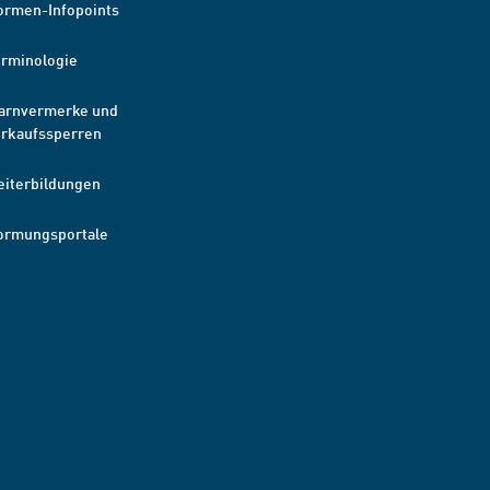
ormen-Infopoints
erminologie
arnvermerke und
erkaufssperren
eiterbildungen
ormungsportale