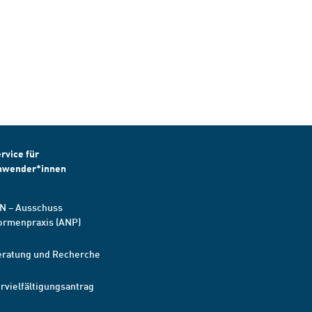
rvice für
nwender*innen
N – Ausschuss
ormenpraxis (ANP)
eratung und Recherche
rvielfältigungsantrag