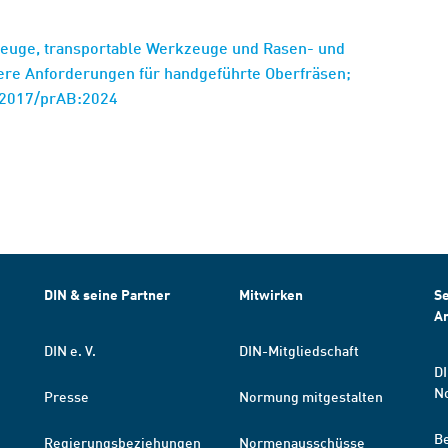
euge, transportable Werkzeuge und Rasen- und
dere Anforderungen für handgeführte Oberfräsen;
:2017/prAB:2024
DIN & seine Partner
Mitwirken
Se
A
DIN e. V.
DIN-Mitgliedschaft
DI
N
Presse
Normung mitgestalten
B
Regierungsbeziehungen
Normenausschüsse