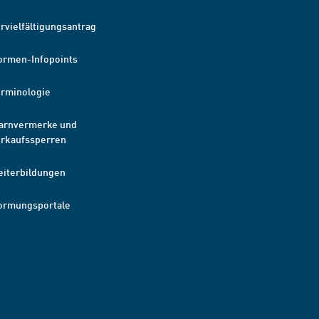
rvielfältigungsantrag
ormen-Infopoints
erminologie
arnvermerke und
erkaufssperren
eiterbildungen
ormungsportale