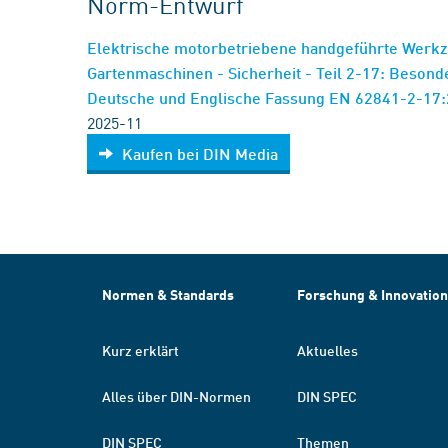
Norm-Entwurf
Elektrische motorbetriebene handgeführte Werkz
Gartenmaschinen - Sicherheit - Teil 2-17: Beson
Deutsche und Englische Fassung EN 62841-2-17
2025-11
Kaufen bei DIN Media
Normen & Standards
Forschung & Innovation
Kurz erklärt
Aktuelles
Alles über DIN-Normen
DIN SPEC
DIN SPEC
Themen