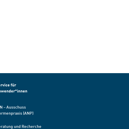
rvice für
nwender*innen
N – Ausschuss
ormenpraxis (ANP)
eratung und Recherche