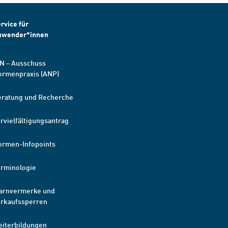
rvice für
nwender*innen
N – Ausschuss
ormenpraxis (ANP)
eratung und Recherche
rvielfältigungsantrag
ormen-Infopoints
erminologie
arnvermerke und
erkaufssperren
eiterbildungen