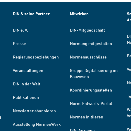
DIN & seine Partner
Mitwirken
Se
A
DIN e. V.
DIN-Mitgliedschaft
DI
N
Presse
Normung mitgestalten
B
Regierungsbeziehungen
Normenausschüsse
Ve
Veranstaltungen
Gruppe Digitalisierung im
Bauwesen
N
DIN in der Welt
Koordinierungsstellen
T
Publikationen
Norm-Entwurfs-Portal
W
Newsletter abonnieren
V
g
Normen initiieren
Ausstellung NormenWerk
W
DIN-Anzeiger