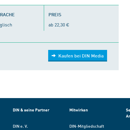
PRACHE
PREIS
glisch
ab 22,30 €
Kaufen bei DIN Media
DIN & seine Partner
Mitwirken
Se
A
DIN e. V.
DIN-Mitgliedschaft