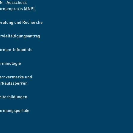
N – Ausschuss
ormenpraxis (ANP)
eratung und Recherche
rvielfältigungsantrag
ormen-Infopoints
erminologie
arnvermerke und
erkaufssperren
eiterbildungen
ormungsportale