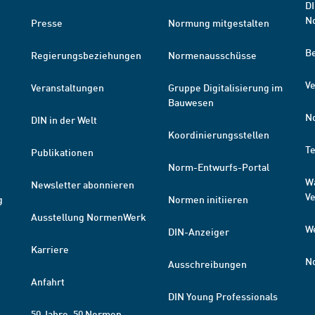
DI
N
Presse
Normung mitgestalten
B
Regierungsbeziehungen
Normenausschüsse
Ve
Veranstaltungen
Gruppe Digitalisierung im
Bauwesen
N
DIN in der Welt
Koordinierungsstellen
T
Publikationen
Norm-Entwurfs-Portal
W
Newsletter abonnieren
V
g
Normen initiieren
Ausstellung NormenWerk
W
DIN-Anzeiger
Karriere
N
Ausschreibungen
Anfahrt
DIN Young Professionals
50 Jahre. 50 Normen.