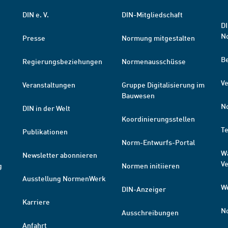
DIN e. V.
DIN-Mitgliedschaft
DI
N
Presse
Normung mitgestalten
B
Regierungsbeziehungen
Normenausschüsse
Ve
Veranstaltungen
Gruppe Digitalisierung im
Bauwesen
N
DIN in der Welt
Koordinierungsstellen
T
Publikationen
Norm-Entwurfs-Portal
W
Newsletter abonnieren
V
g
Normen initiieren
Ausstellung NormenWerk
W
DIN-Anzeiger
Karriere
N
Ausschreibungen
Anfahrt