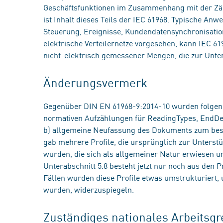
Geschäftsfunktionen im Zusammenhang mit der Zä
ist Inhalt dieses Teils der IEC 61968. Typische A
Steuerung, Ereignisse, Kundendatensynchronisation
elektrische Verteilernetze vorgesehen, kann IEC 6
nicht-elektrisch gemessener Mengen, die zur Unter
Änderungsvermerk
Gegenüber DIN EN 61968-9:2014-10 wurden folge
normativen Aufzählungen für ReadingTypes, EndDe
b) allgemeine Neufassung des Dokuments zum bess
gab mehrere Profile, die ursprünglich zur Unterst
wurden, die sich als allgemeiner Natur erwiesen 
Unterabschnitt 5.8 besteht jetzt nur noch aus den Pr
Fällen wurden diese Profile etwas umstrukturiert
wurden, widerzuspiegeln.
Zuständiges nationales Arbeits