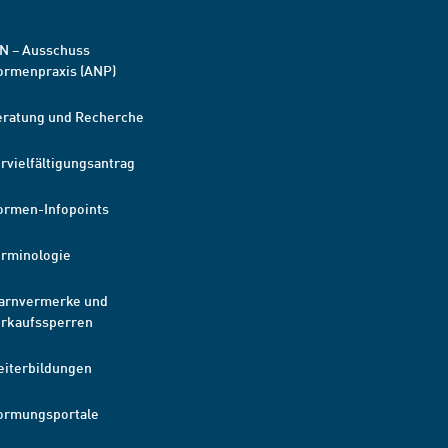
N – Ausschuss
ormenpraxis (ANP)
eratung und Recherche
rvielfältigungsantrag
ormen-Infopoints
erminologie
arnvermerke und
erkaufssperren
eiterbildungen
ormungsportale