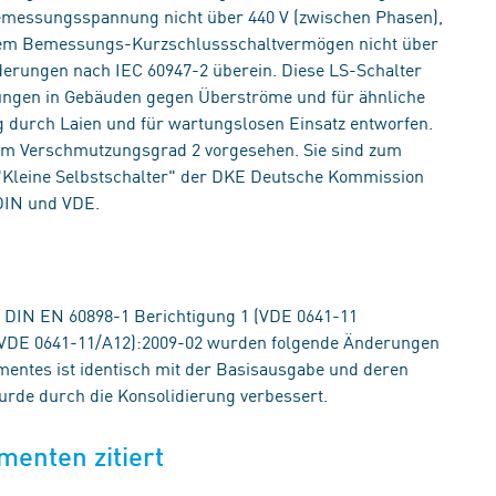
 Bemessungsspannung nicht über 440 V (zwischen Phasen),
nem Bemessungs-Kurzschlussschaltvermögen nicht über
rderungen nach IEC 60947-2 überein. Diese LS-Schalter
itungen in Gebäuden gegen Überströme und für ähnliche
 durch Laien und für wartungslosen Einsatz entworfen.
em Verschmutzungsgrad 2 vorgesehen. Sie sind zum
 "Kleine Selbstschalter" der DKE Deutsche Kommission
 DIN und VDE.
 DIN EN 60898-1 Berichtigung 1 (VDE 0641-11
(VDE 0641-11/A12):2009-02 wurden folgende Änderungen
mentes ist identisch mit der Basisausgabe und deren
urde durch die Konsolidierung verbessert.
menten zitiert