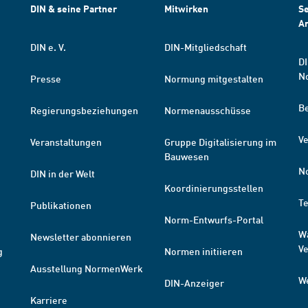
DIN & seine Partner
Mitwirken
Se
A
DIN e. V.
DIN-Mitgliedschaft
DI
N
Presse
Normung mitgestalten
B
Regierungsbeziehungen
Normenausschüsse
Ve
Veranstaltungen
Gruppe Digitalisierung im
Bauwesen
N
DIN in der Welt
Koordinierungsstellen
T
Publikationen
Norm-Entwurfs-Portal
W
Newsletter abonnieren
V
g
Normen initiieren
Ausstellung NormenWerk
W
DIN-Anzeiger
Karriere