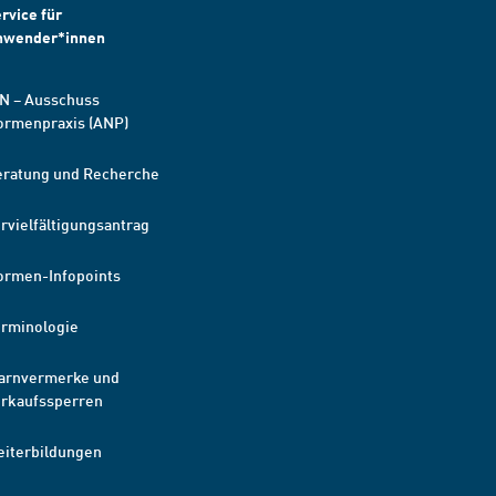
rvice für
nwender*innen
N – Ausschuss
ormenpraxis (ANP)
eratung und Recherche
rvielfältigungsantrag
ormen-Infopoints
erminologie
arnvermerke und
erkaufssperren
eiterbildungen