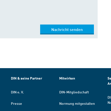
Nachricht senden
DIN & seine Partner
Mitwirken
Se
A
DIN e. V.
DIN-Mitgliedschaft
DI
N
Presse
Normung mitgestalten