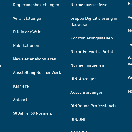
B
Regierungsbeziehungen
Normenausschüsse
Ve
Veranstaltungen
Gruppe Digitalisierung im
Bauwesen
N
DIN in der Welt
Koordinierungsstellen
T
Publikationen
Norm-Entwurfs-Portal
W
Newsletter abonnieren
V
g
Normen initiieren
Ausstellung NormenWerk
W
DIN-Anzeiger
Karriere
N
Ausschreibungen
Anfahrt
DIN Young Professionals
50 Jahre. 50 Normen.
DIN.ONE