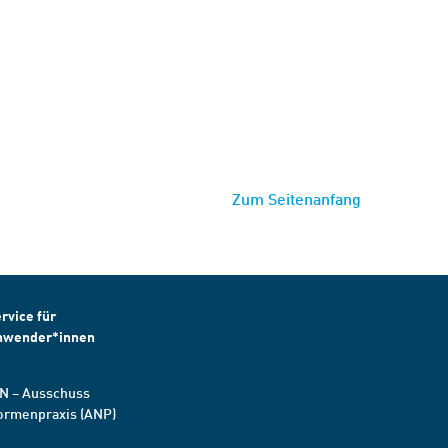
Zum Seitenanfang
rvice für
nwender*innen
N – Ausschuss
ormenpraxis (ANP)