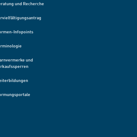
eratung und Recherche
rvielfältigungsantrag
ormen-Infopoints
erminologie
arnvermerke und
erkaufssperren
eiterbildungen
ormungsportale