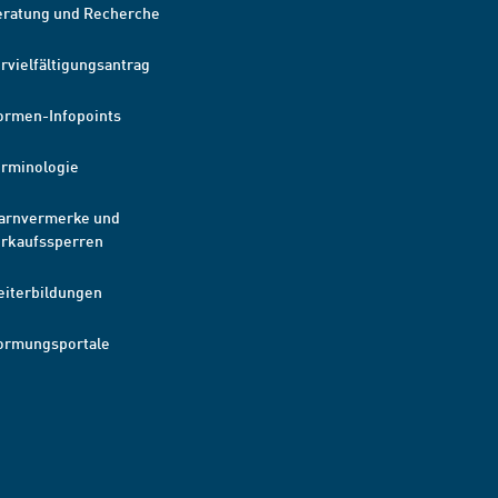
eratung und Recherche
rvielfältigungsantrag
ormen-Infopoints
erminologie
arnvermerke und
erkaufssperren
eiterbildungen
ormungsportale