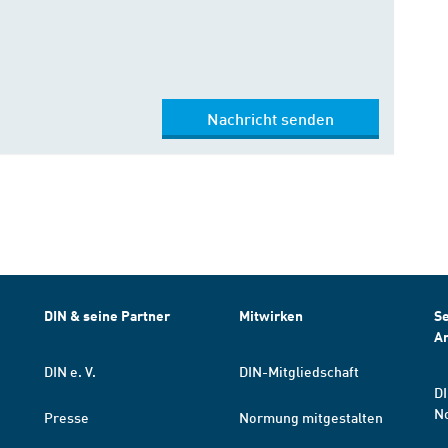
Nachricht senden
DIN & seine Partner
Mitwirken
Se
A
DIN e. V.
DIN-Mitgliedschaft
DI
N
Presse
Normung mitgestalten