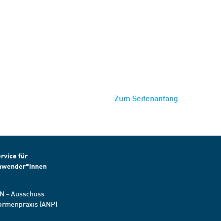
Zum Seitenanfang
rvice für
nwender*innen
N – Ausschuss
ormenpraxis (ANP)