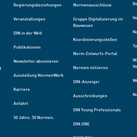
B
Regierungsbeziehungen
Normenausschüsse
Ve
Veranstaltungen
Gruppe Digitalisierung im
Bauwesen
N
DIN in der Welt
Koordinierungsstellen
T
Publikationen
Norm-Entwurfs-Portal
W
Newsletter abonnieren
V
g
Normen initiieren
Ausstellung NormenWerk
W
DIN-Anzeiger
Karriere
N
Ausschreibungen
Anfahrt
DIN Young Professionals
50 Jahre. 50 Normen.
DIN.ONE