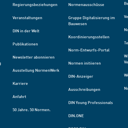
B
Regierungsbeziehungen
Normenausschüsse
Ve
Veranstaltungen
Gruppe Digitalisierung im
Bauwesen
N
DIN in der Welt
Koordinierungsstellen
T
Publikationen
Norm-Entwurfs-Portal
W
Newsletter abonnieren
V
g
Normen initiieren
Ausstellung NormenWerk
W
DIN-Anzeiger
Karriere
N
Ausschreibungen
Anfahrt
DIN Young Professionals
50 Jahre. 50 Normen.
DIN.ONE