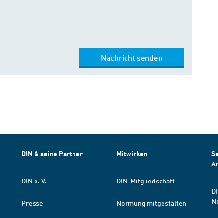
Nachricht senden
DIN & seine Partner
Mitwirken
Se
A
DIN e. V.
DIN-Mitgliedschaft
DI
N
Presse
Normung mitgestalten