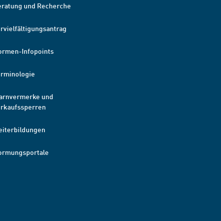
eratung und Recherche
rvielfältigungsantrag
ormen-Infopoints
erminologie
arnvermerke und
erkaufssperren
eiterbildungen
ormungsportale