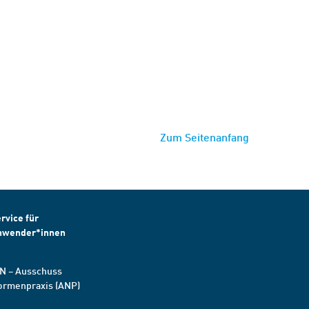
Zum Seitenanfang
rvice für
nwender*innen
N – Ausschuss
ormenpraxis (ANP)