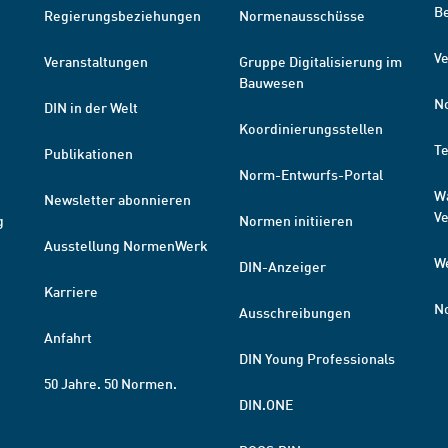
B
Regierungsbeziehungen
Normenausschüsse
Ve
Veranstaltungen
Gruppe Digitalisierung im
Bauwesen
N
DIN in der Welt
Koordinierungsstellen
T
Publikationen
Norm-Entwurfs-Portal
W
Newsletter abonnieren
V
g
Normen initiieren
Ausstellung NormenWerk
W
DIN-Anzeiger
Karriere
N
Ausschreibungen
Anfahrt
DIN Young Professionals
50 Jahre. 50 Normen.
DIN.ONE