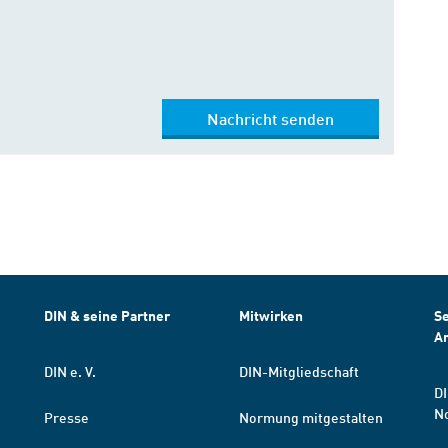
Nachricht senden
DIN & seine Partner
Mitwirken
Se
A
DIN e. V.
DIN-Mitgliedschaft
DI
N
Presse
Normung mitgestalten