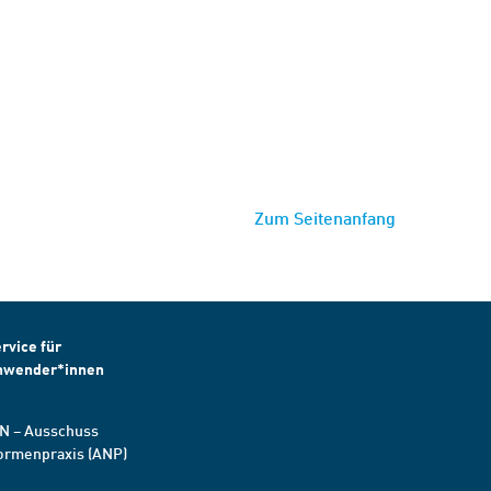
Zum Seitenanfang
rvice für
nwender*innen
N – Ausschuss
ormenpraxis (ANP)