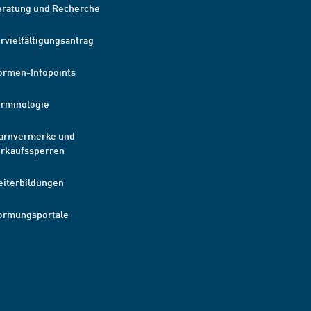
eratung und Recherche
rvielfältigungsantrag
ormen-Infopoints
erminologie
arnvermerke und
erkaufssperren
eiterbildungen
ormungsportale