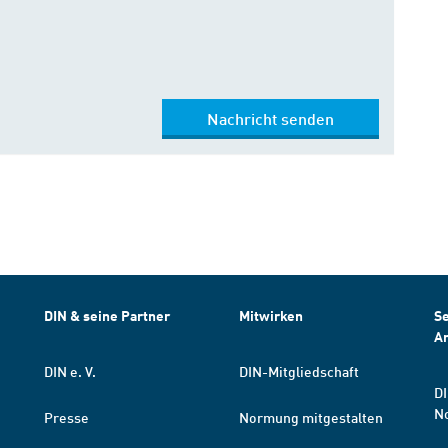
Nachricht senden
DIN & seine Partner
Mitwirken
Se
A
DIN e. V.
DIN-Mitgliedschaft
DI
N
Presse
Normung mitgestalten