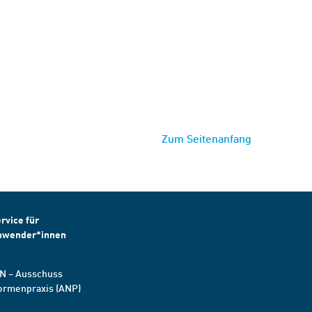
Zum Seitenanfang
rvice für
nwender*innen
N – Ausschuss
ormenpraxis (ANP)