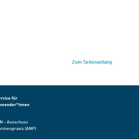
Zum Seitenanfang
rvice für
nwender*innen
N – Ausschuss
ormenpraxis (ANP)