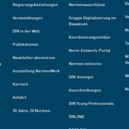
B
Regierungsbeziehungen
Normenausschüsse
Ve
Veranstaltungen
Gruppe Digitalisierung im
Bauwesen
N
DIN in der Welt
Koordinierungsstellen
T
Publikationen
Norm-Entwurfs-Portal
W
Newsletter abonnieren
V
g
Normen initiieren
Ausstellung NormenWerk
W
DIN-Anzeiger
Karriere
N
Ausschreibungen
Anfahrt
DIN Young Professionals
50 Jahre. 50 Normen.
DIN.ONE