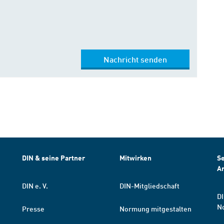
Nachricht senden
DIN & seine Partner
Mitwirken
Se
A
DIN e. V.
DIN-Mitgliedschaft
DI
N
Presse
Normung mitgestalten