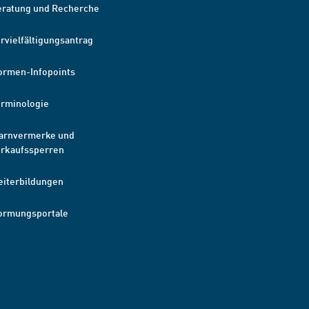
eratung und Recherche
rvielfältigungsantrag
ormen-Infopoints
erminologie
arnvermerke und
erkaufssperren
eiterbildungen
ormungsportale