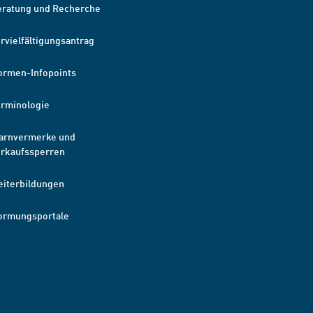
eratung und Recherche
rvielfältigungsantrag
ormen-Infopoints
erminologie
arnvermerke und
erkaufssperren
eiterbildungen
ormungsportale