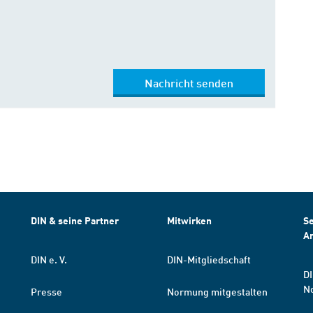
Nachricht senden
DIN & seine Partner
Mitwirken
Se
A
DIN e. V.
DIN-Mitgliedschaft
DI
N
Presse
Normung mitgestalten