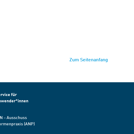
Zum Seitenanfang
rvice für
nwender*innen
N – Ausschuss
ormenpraxis (ANP)