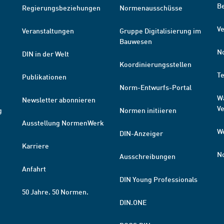
B
Regierungsbeziehungen
Normenausschüsse
Ve
Veranstaltungen
Gruppe Digitalisierung im
Bauwesen
N
DIN in der Welt
Koordinierungsstellen
T
Publikationen
Norm-Entwurfs-Portal
W
Newsletter abonnieren
V
g
Normen initiieren
Ausstellung NormenWerk
W
DIN-Anzeiger
Karriere
N
Ausschreibungen
Anfahrt
DIN Young Professionals
50 Jahre. 50 Normen.
DIN.ONE