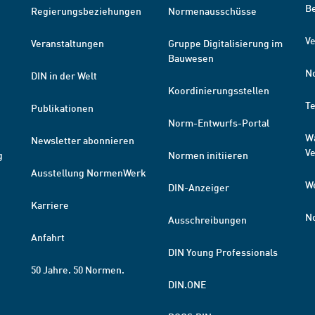
B
Regierungsbeziehungen
Normenausschüsse
Ve
Veranstaltungen
Gruppe Digitalisierung im
Bauwesen
N
DIN in der Welt
Koordinierungsstellen
T
Publikationen
Norm-Entwurfs-Portal
W
Newsletter abonnieren
V
g
Normen initiieren
Ausstellung NormenWerk
W
DIN-Anzeiger
Karriere
N
Ausschreibungen
Anfahrt
DIN Young Professionals
50 Jahre. 50 Normen.
DIN.ONE