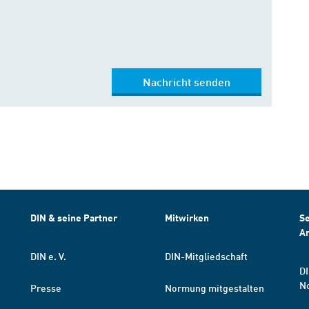
Nachricht senden
DIN & seine Partner
Mitwirken
Se
A
DIN e. V.
DIN-Mitgliedschaft
DI
N
Presse
Normung mitgestalten