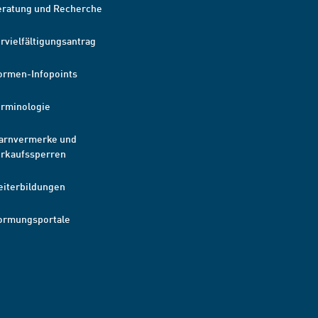
eratung und Recherche
rvielfältigungsantrag
ormen-Infopoints
erminologie
arnvermerke und
erkaufssperren
eiterbildungen
ormungsportale