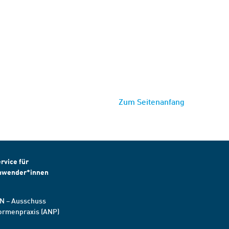
Zum Seitenanfang
rvice für
nwender*innen
N – Ausschuss
ormenpraxis (ANP)