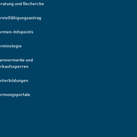
eratung und Recherche
rvielfältigungsantrag
ormen-Infopoints
erminologie
arnvermerke und
erkaufssperren
eiterbildungen
ormungsportale