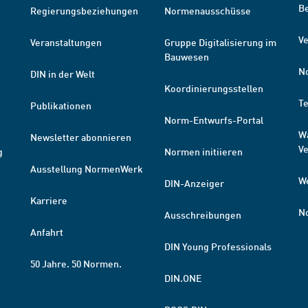
B
Regierungsbeziehungen
Normenausschüsse
Ve
Veranstaltungen
Gruppe Digitalisierung im
Bauwesen
N
DIN in der Welt
Koordinierungsstellen
T
Publikationen
Norm-Entwurfs-Portal
W
Newsletter abonnieren
V
g
Normen initiieren
Ausstellung NormenWerk
W
DIN-Anzeiger
Karriere
N
Ausschreibungen
Anfahrt
DIN Young Professionals
50 Jahre. 50 Normen.
DIN.ONE