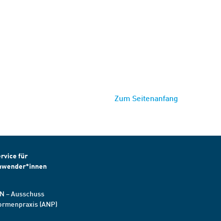
Zum Seitenanfang
rvice für
nwender*innen
N – Ausschuss
ormenpraxis (ANP)