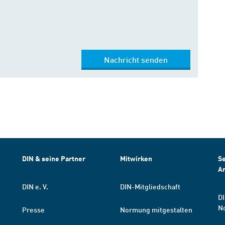
Nachricht senden
DIN & seine Partner
Mitwirken
Se
A
DIN e. V.
DIN-Mitgliedschaft
DI
N
Presse
Normung mitgestalten