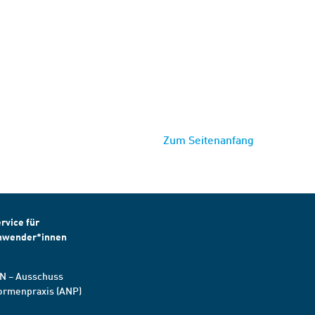
Zum Seitenanfang
rvice für
nwender*innen
N – Ausschuss
ormenpraxis (ANP)