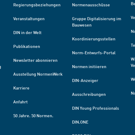
B
Regierungsbeziehungen
Normenausschüsse
Ve
Veranstaltungen
Gruppe Digitalisierung im
Bauwesen
N
DIN in der Welt
Koordinierungsstellen
T
Publikationen
Norm-Entwurfs-Portal
W
Newsletter abonnieren
V
g
Normen initiieren
Ausstellung NormenWerk
W
DIN-Anzeiger
Karriere
N
Ausschreibungen
Anfahrt
DIN Young Professionals
50 Jahre. 50 Normen.
DIN.ONE