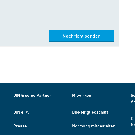
Nachricht senden
DIN & seine Partner
Mitwirken
Se
A
DIN e. V.
DIN-Mitgliedschaft
DI
N
Presse
Normung mitgestalten