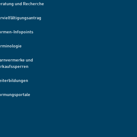
eratung und Recherche
rvielfältigungsantrag
ormen-Infopoints
erminologie
arnvermerke und
erkaufssperren
eiterbildungen
ormungsportale