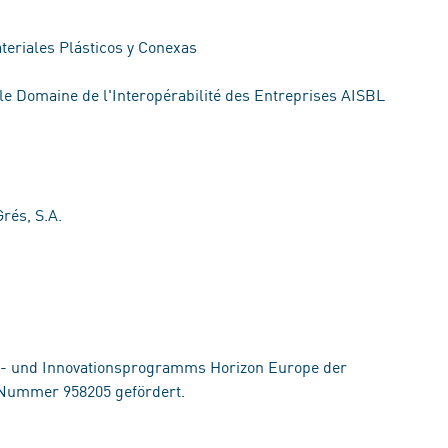
teriales Plásticos y Conexas
le Domaine de l'Interopérabilité des Entreprises AISBL
rés, S.A.
s- und Innovationsprogramms Horizon Europe der
 Nummer 958205 gefördert.