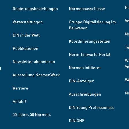
B
Regierungsbeziehungen
Normenausschüsse
Ve
Veranstaltungen
Gruppe Digitalisierung im
Bauwesen
N
DIN in der Welt
Koordinierungsstellen
T
Publikationen
Norm-Entwurfs-Portal
W
Newsletter abonnieren
V
g
Normen initiieren
Ausstellung NormenWerk
W
DIN-Anzeiger
Karriere
N
Ausschreibungen
Anfahrt
DIN Young Professionals
50 Jahre. 50 Normen.
DIN.ONE