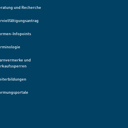
eratung und Recherche
rvielfältigungsantrag
ormen-Infopoints
erminologie
arnvermerke und
erkaufssperren
eiterbildungen
ormungsportale