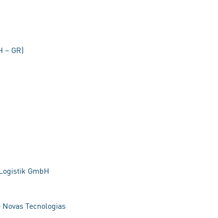
H – GR)
 Logistik GmbH
e Novas Tecnologias