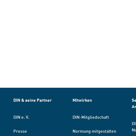
DIN & seine Partner
Mitwirken
Se
A
DIN e. V.
DIN-Mitgliedschaft
DI
N
Presse
Normung mitgestalten