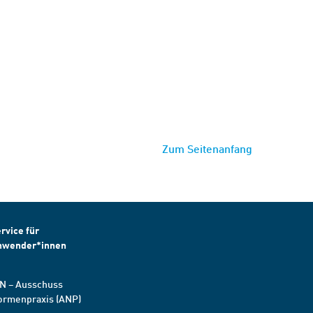
Zum Seitenanfang
rvice für
nwender*innen
N – Ausschuss
ormenpraxis (ANP)