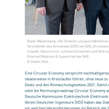
Dieter Westerkamp, VDI-Direktor und geschäftsführend
Vorsitzender des Vorstandes (CEO) von DIN, Christian
Umwelt, Naturschutz, nukleare Sicherheit und Verbrauc
External Relations & Support bei der DKE.
© Stefan Zeitz
Eine Circular Economy verspricht nachhaltigeres
idealerweise in Kreisläufen führen, ohne neue z
Deals und des Klimaschutzgesetzes 2021. Damit 
setzt die Normungsroadmap Circular Economy an:
Deutsche Kommission Elektrotechnik Elektronik 
Verein Deutscher Ingenieure (VDI) haben das Dok
vor welchen Herausforderungen im Bereich der 