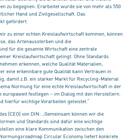
n zu begegnen. Erarbeitet wurde sie von mehr als 550
tlicher Hand und Zivilgesellschaft. Das
t gefördert.
wir zu einer echten Kreislaufwirtschaft kommen, können
ise, das Artenaussterben und die
d für die gesamte Wirtschaft eine zentrale
iner Kreislaufwirtschaft gelingt. Ohne Standards
ehmen erkennen, welche Qualität Materialien,
r eine erkennbare gute Qualität kann Vertrauen in
, damit z.B. ein starker Markt für Recycling-Material
ema Normung für eine echte Kreislaufwirtschaft in der
europaweit festlegen – im Dialog mit den Herstellern.
ierfür wichtige Vorarbeiten geleistet.“
andes (CEO) von DIN: „Gemeinsam können wir die
Normen und Standards sind dafür eine wichtige
d stellen eine klare Kommunikation zwischen den
ie Normungsroadmap Circular Economy liefert konkrete