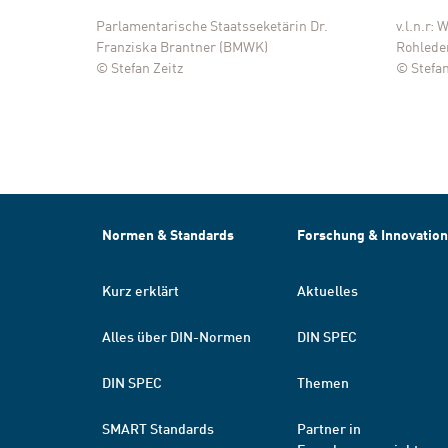
nder
Parlamentarische Staatsseketärin Dr.
v.l.n.r:
Franziska Brantner (BMWK)
Rohleder
© Stefan Zeitz
© Stefan
Normen & Standards
Forschung & Innovation
Kurz erklärt
Aktuelles
Alles über DIN-Normen
DIN SPEC
DIN SPEC
Themen
SMART Standards
Partner in