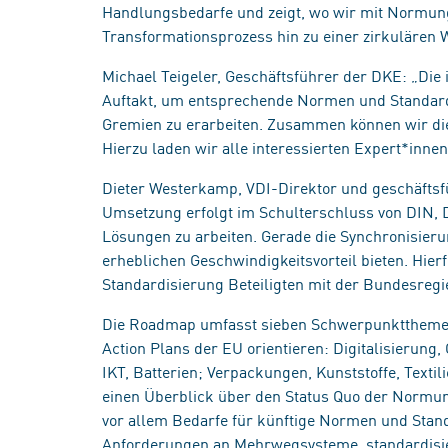
Handlungsbedarfe und zeigt, wo wir mit Normun
Transformationsprozess hin zu einer zirkulären W
Michael Teigeler, Geschäftsführer der DKE: „Di
Auftakt, um entsprechende Normen und Standards
Gremien zu erarbeiten. Zusammen können wir die 
Hierzu laden wir alle interessierten Expert*innen
Dieter Westerkamp, VDI-Direktor und geschäftsf
Umsetzung erfolgt im Schulterschluss von DIN, 
Lösungen zu arbeiten. Gerade die Synchronisier
erheblichen Geschwindigkeitsvorteil bieten. Hierf
Standardisierung Beteiligten mit der Bundesreg
Die Roadmap umfasst sieben Schwerpunktthemen
Action Plans der EU orientieren: Digitalisierun
IKT, Batterien; Verpackungen, Kunststoffe, Tex
einen Überblick über den Status Quo der Normun
vor allem Bedarfe für künftige Normen und Stan
Anforderungen an Mehrwegsysteme, standardisi