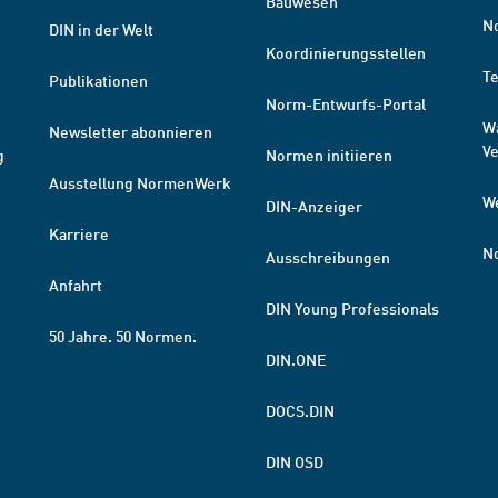
Bauwesen
N
DIN in der Welt
Koordinierungsstellen
T
Publikationen
Norm-Entwurfs-Portal
W
Newsletter abonnieren
V
g
Normen initiieren
Ausstellung NormenWerk
W
DIN-Anzeiger
Karriere
N
Ausschreibungen
Anfahrt
DIN Young Professionals
50 Jahre. 50 Normen.
DIN.ONE
DOCS.DIN
DIN OSD