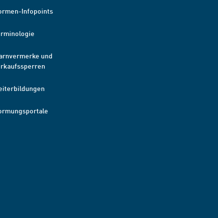
ormen-Infopoints
erminologie
arnvermerke und
erkaufssperren
eiterbildungen
ormungsportale