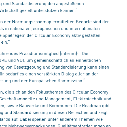
g und Standardisierung den angestoßenen
irtschaft gezielt unterstützen können.“
e in der Normungsroadmap ermittelten Bedarfe sind der
 in nationalen, europäischen und internationalen
Spielregeln der Circular Economy aktiv gestalten.
 ein.“
ührendes Präsidiumsmitglied (interim): „Die
DKE und VDI, um gemeinschaftlich an einheitlichen
ung von Gesetzgebung und Standardisierung kann einen
ür bedarf es einen verstärkten Dialog aller an der
ierung und der Europäischen Kommission.“
, die sich an den Fokusthemen des Circular Economy
g, Geschäftsmodelle und Management; Elektrotechnik und
tilien, sowie Bauwerke und Kommunen. Die Roadmap gibt
g und Standardisierung in diesen Bereichen und zeigt
dards auf. Dabei spielen unter anderem Themen wie
erte Mehrwegverpackungen, Qualitätsanforderungen an