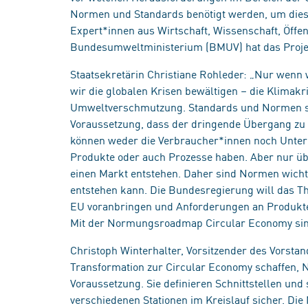
Normen und Standards benötigt werden, um diese
Expert*innen aus Wirtschaft, Wissenschaft, Öffen
Bundesumweltministerium (BMUV) hat das Projek
Staatsekretärin Christiane Rohleder: „Nur wenn 
wir die globalen Krisen bewältigen – die Klimakr
Umweltverschmutzung. Standards und Normen sin
Voraussetzung, dass der dringende Übergang zu e
können weder die Verbraucher*innen noch Untern
Produkte oder auch Prozesse haben. Aber nur übe
einen Markt entstehen. Daher sind Normen wichtig
entstehen kann. Die Bundesregierung will das Th
EU voranbringen und Anforderungen an Produkte 
Mit der Normungsroadmap Circular Economy sind h
Christoph Winterhalter, Vorsitzender des Vorst
Transformation zur Circular Economy schaffen, 
Voraussetzung. Sie definieren Schnittstellen un
verschiedenen Stationen im Kreislauf sicher. D