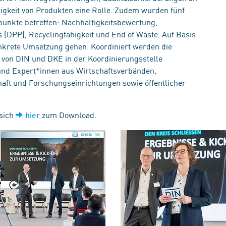
bigkeit von Produkten eine Rolle. Zudem wurden fünf
rpunkte betreffen: Nachhaltigkeitsbewertung,
(DPP), Recyclingfähigkeit und End of Waste. Auf Basis
konkrete Umsetzung gehen. Koordiniert werden die
 von DIN und DKE in der Koordinierungsstelle
und Expert*innen aus Wirtschaftsverbänden,
chaft und Forschungseinrichtungen sowie öffentlicher
sich
zum Download.
hier