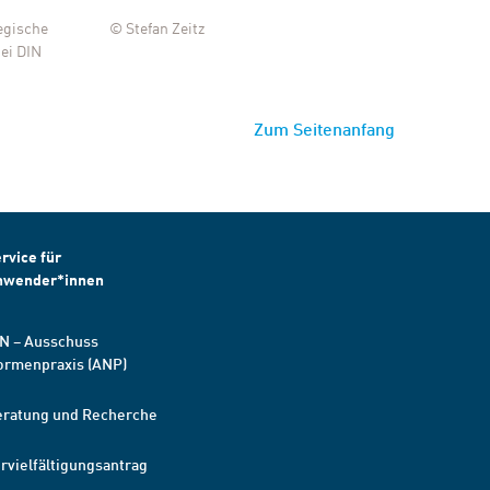
tegische
© Stefan Zeitz
© Stefa
ei DIN
Zum Seitenanfang
rvice für
nwender*innen
N – Ausschuss
ormenpraxis (ANP)
eratung und Recherche
rvielfältigungsantrag