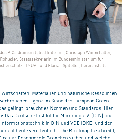
es Präsidiumsmitglied (interim), Christoph Winterhalter,
e Rohleder, Staatssekretärin im Bundesministerium für
herschutz (BMUV), und Florian Spiteller, Bereichsleiter
 Wirtschaften: Materialien und natürliche Ressourcen
u verbrauchen – ganz im Sinne des European Green
das gelingt, braucht es Normen und Standards. Hier
 Das Deutsche Institut für Normung e.V. (DIN), die
Informationstechnik in DIN und VDE (DKE) und der
ument heute veröffentlicht. Die Roadmap beschreibt,
Circular Economy die Branchen stehen und welche