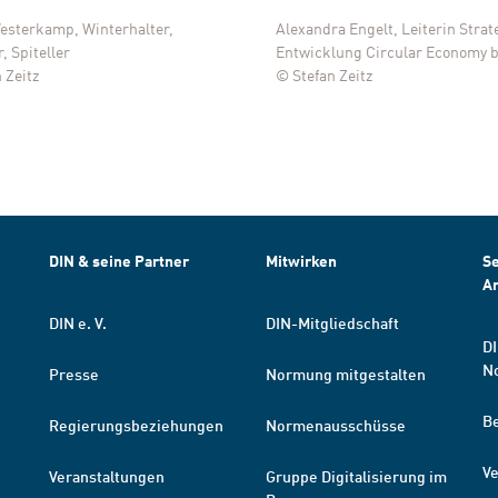
 Westerkamp, Winterhalter,
Alexandra Engelt, Leiterin Stra
, Spiteller
Entwicklung Circular Economy b
 Zeitz
© Stefan Zeitz
DIN & seine Partner
Mitwirken
Se
A
DIN e. V.
DIN-Mitgliedschaft
DI
N
Presse
Normung mitgestalten
B
Regierungsbeziehungen
Normenausschüsse
Ve
Veranstaltungen
Gruppe Digitalisierung im