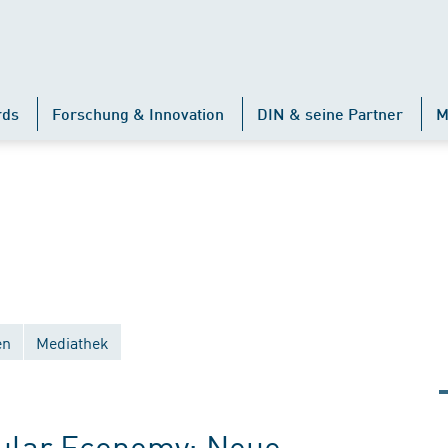
rds
Forschung & Innovation
DIN & seine Partner
M
en
Mediathek
ular Economy: Neue