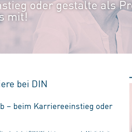
stieg oder gestalte als Pr
s mit!
iere bei DIN
b – beim Karriereeinstieg oder