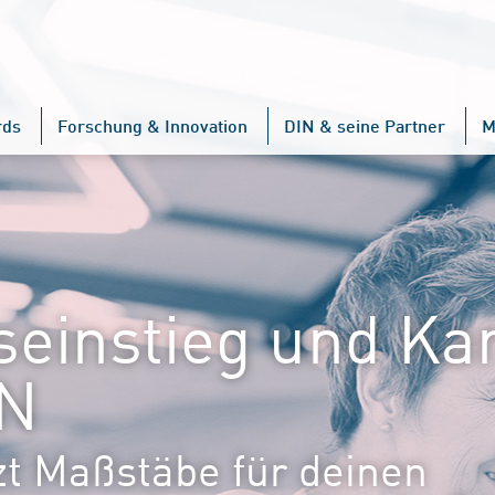
rds
Forschung & Innovation
DIN & seine Partner
M
seinstieg und Kar
IN
zt Maßstäbe für deinen