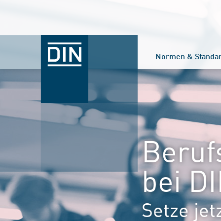
Normen & Standa
Beruf
bei D
Setze jet