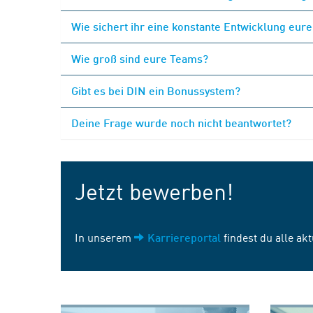
Wie sichert ihr eine konstante Entwicklung eur
Wie groß sind eure Teams?
Gibt es bei DIN ein Bonussystem?
Deine Frage wurde noch nicht beantwortet?
Jetzt bewerben!
In unserem
findest du alle ak
Karriereportal