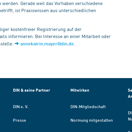
werden. Gerade weil das Vorhaben verschiedene
trifft, ist Praxiswissen aus unterschiedlichen
iger kostenfreier Registrierung auf der
ils informieren. Bei Interesse an einer Mitarbeit oder
stelle:
.
annekatrin.mayer@din.de
DIN & seine Partner
Mitwirken
Se
A
DIN e. V.
DIN-Mitgliedschaft
DI
N
Presse
Normung mitgestalten