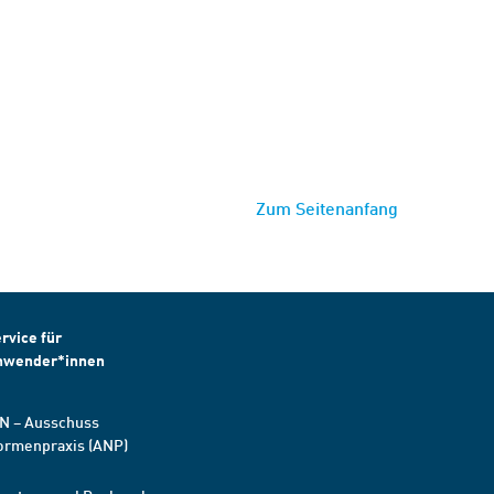
Zum Seitenanfang
rvice für
nwender*innen
N – Ausschuss
ormenpraxis (ANP)