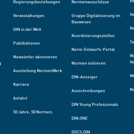
B
Regierungsbeziehungen
Normenausschüsse
Ve
Veranstaltungen
Gruppe Digitalisierung im
Bauwesen
N
DIN in der Welt
Koordinierungsstellen
T
Publikationen
Norm-Entwurfs-Portal
W
Newsletter abonnieren
V
g
Normen initiieren
Ausstellung NormenWerk
W
DIN-Anzeiger
Karriere
N
Ausschreibungen
Anfahrt
DIN Young Professionals
50 Jahre. 50 Normen.
DIN.ONE
DOCS.DIN