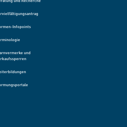
eratung und Recherche
rvielfältigungsantrag
ormen-Infopoints
erminologie
arnvermerke und
erkaufssperren
eiterbildungen
ormungsportale