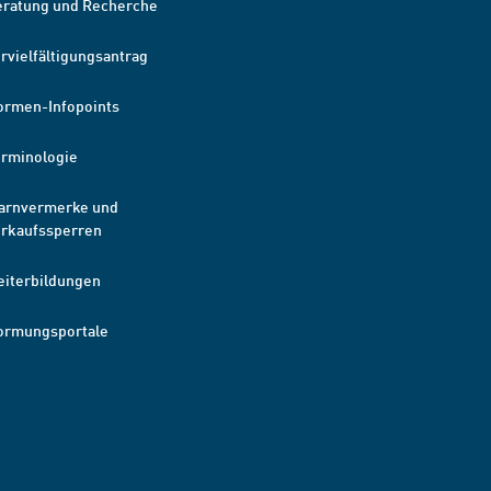
eratung und Recherche
rvielfältigungsantrag
ormen-Infopoints
erminologie
arnvermerke und
erkaufssperren
eiterbildungen
ormungsportale