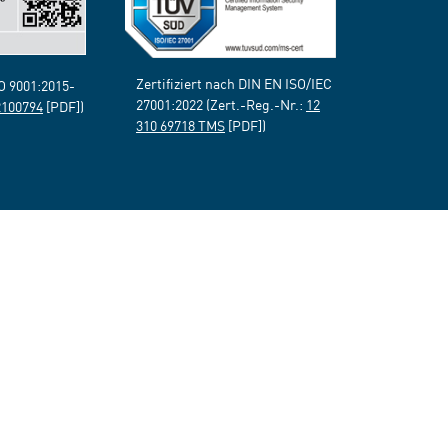
Zertifiziert nach DIN EN ISO/IEC
SO 9001:2015-
27001:2022 (Zert.-Reg.-Nr.:
12
2100794
[PDF])
310 69718 TMS
[PDF])