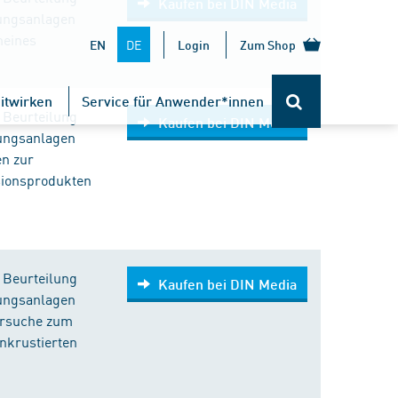
Kaufen bei DIN Media
ungsanlagen
meines
DE
EN
Login
Zum Shop
itwirken
Service für Anwender*innen
r Beurteilung
Kaufen bei DIN Media
ungsanlagen
en zur
sionsprodukten
r Beurteilung
Kaufen bei DIN Media
ungsanlagen
versuche zum
nkrustierten