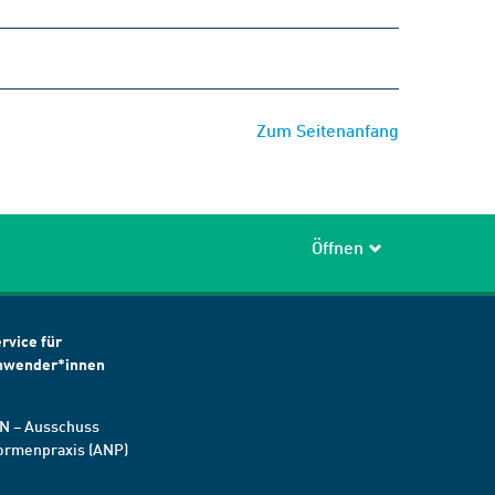
Zum Seitenanfang
Öffnen
rvice für
nwender*innen
N – Ausschuss
ormenpraxis (ANP)