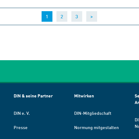
(current)
1
2
3
>
DIN & seine Partner
Mitwirken
Se
A
DIN e. V.
DIN-Mitgliedschaft
DI
N
Presse
Normung mitgestalten