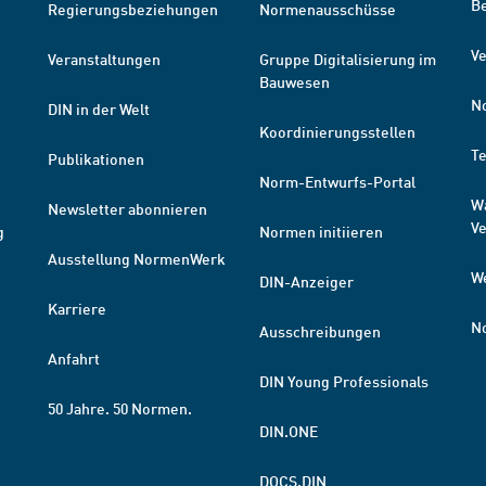
B
Regierungsbeziehungen
Normenausschüsse
Ve
Veranstaltungen
Gruppe Digitalisierung im
Bauwesen
N
DIN in der Welt
Koordinierungsstellen
T
Publikationen
Norm-Entwurfs-Portal
W
Newsletter abonnieren
V
g
Normen initiieren
Ausstellung NormenWerk
W
DIN-Anzeiger
Karriere
N
Ausschreibungen
Anfahrt
DIN Young Professionals
50 Jahre. 50 Normen.
DIN.ONE
DOCS.DIN