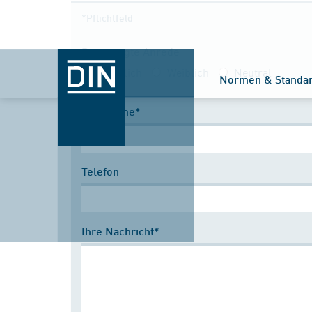
*Pflichtfeld
Bevorzugte Anrede
Männlich
Weiblich
Neutral
Normen & Standa
Nachname*
Telefon
Ihre Nachricht*