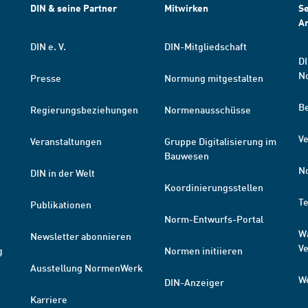
DIN & seine Partner
Mitwirken
Se
A
DIN e. V.
DIN-Mitgliedschaft
DI
N
Presse
Normung mitgestalten
B
Regierungsbeziehungen
Normenausschüsse
Ve
Veranstaltungen
Gruppe Digitalisierung im
Bauwesen
N
DIN in der Welt
Koordinierungsstellen
T
Publikationen
Norm-Entwurfs-Portal
W
Newsletter abonnieren
V
g
Normen initiieren
Ausstellung NormenWerk
W
DIN-Anzeiger
Karriere