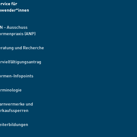
rvice für
nwender*innen
N – Ausschuss
ormenpraxis (ANP)
eratung und Recherche
rvielfältigungsantrag
ormen-Infopoints
erminologie
arnvermerke und
erkaufssperren
eiterbildungen