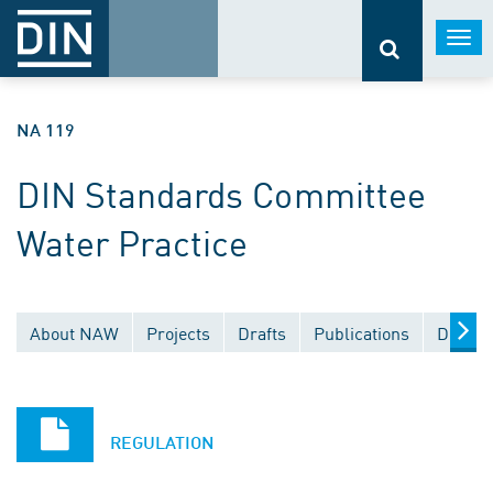
Togg
navi
NA 119
DIN Standards Committee
Water Practice
About NAW
Projects
Drafts
Publications
Docume
REGULATION